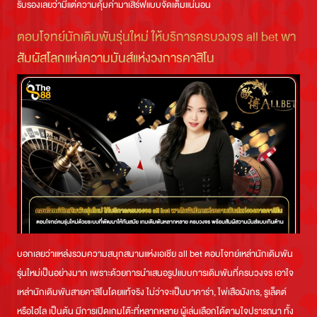
รับรองเลยว่ามีแต่ความคุ้มค่ามาเสิร์ฟแบบจัดเต็มแน่นอน
ตอบโจทย์นักเดิมพันรุ่นใหม่ ให้บริการครบวงจร all bet พา
สัมผัสโลกแห่งความมันส์แห่งวงการคาสิโน
บอกเลยว่าแหล่งรวมความสนุกสนานแห่งเอเชีย all bet ตอบโจทย์เหล่านักเดิมพัน
รุ่นใหม่เป็นอย่างมาก เพราะด้วยการนำเสนอรูปแบบการเดิมพันที่ครบวงจร เอาใจ
เหล่านักเดิมพันสายคาสิโนโดยแท้จริง ไม่ว่าจะเป็นบาคาร่า, ไพ่เสือมังกร, รูเล็ตต์
หรือไฮโล เป็นต้น มีการเปิดเกมโต๊ะที่หลากหลาย ผู้เล่นเลือกได้ตามใจปรารถนา ทั้ง