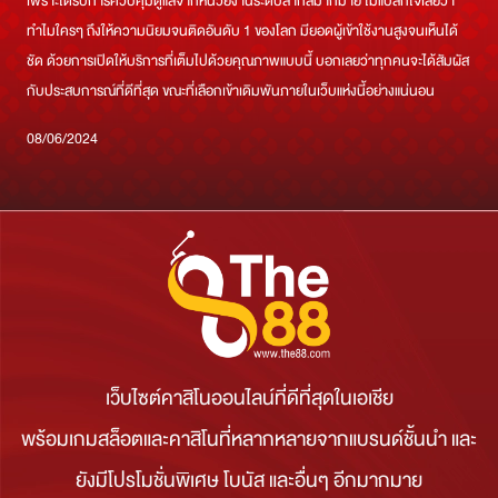
เพราะได้รับการควบคุมดูแลจากหน่วยงานระดับสากลมากมาย ไม่แปลกใจเลยว่า
ทำไมใครๆ ถึงให้ความนิยมจนติดอันดับ 1 ของโลก มียอดผู้เข้าใช้งานสูงจนเห็นได้
ชัด ด้วยการเปิดให้บริการที่เต็มไปด้วยคุณภาพแบบนี้ บอกเลยว่าทุกคนจะได้สัมผัส
กับประสบการณ์ที่ดีที่สุด ขณะที่เลือกเข้าเดิมพันภายในเว็บแห่งนี้อย่างแน่นอน
08/06/2024
เว็บไซต์คาสิโนออนไลน์ที่ดีที่สุดในเอเชีย
พร้อมเกมสล็อตและคาสิโนที่หลากหลายจากแบรนด์ชั้นนำ และ
ยังมีโปรโมชั่นพิเศษ โบนัส และอื่นๆ อีกมากมาย