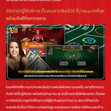
หลายคนต่างเทความสนใจให้แบบเต็มๆ นั่นเอง
เปิดวาร์ปผู้ให้บริการ เว็บตรงจากสิงคโปร์ ที่มาแรงมากที่สุด
พร้อมข้อดีที่หลากหลาย
ในยุคดิจิทัลที่ความบันเทิงออนไลน์มีการเติบโตด้วยความรวดเร็ว อย่างที่เราทราบ
กันดีว่ามีเว็บผู้ให้บริการเปิดตัวอย่างมากมาย วันนี้ทางเราจึงได้หยิบยกเอา เว็บตรง
จากสิงคโปร์ มาพูดถึงเพื่อทุกคนได้รู้จักกันอย่างกว้างขวาง เพราะนี่คือหนึ่งใน
แบรนด์ระดับชั้นนำที่มีความปลอดภัยสูง ตอบสนองความต้องการได้แบบรอบด้าน