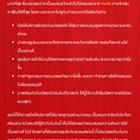
มากที่สุด ซึ่งบอกเลยว่าจะเป็นแบรนด์ไหนไปไม่ได้เลยนอกจาก
the88
ทางเข้าเล่น
คาสิโนที่ดีที่สุด โดยทางเราจะพาไปดูกันว่าพวกเขามีข้อดีอะไรบ้าง
เปิดให้บริการด้วยความปลอดภัย ได้รับการควบคุมดูแลจากหน่วยงานระดับ
สากล
นำเสนอรูปแบบของเกมที่หลากหลาย ตอบโจทย์สไตล์การเล่นที่แตกต่างได้
เป็นอย่างดี
รองรับการเข้าใช้งานได้หลากหลายอุปกรณ์การเดิมพัน สะดวกสบายมากยิ่ง
ขึ้น
การทำธุรกรรมการเงินปลอดภัยมากยิ่งขึ้น สะดวก ทำรายการได้ด้วยตนเอง
ไม่ต้องรออนุมัติ
มาพร้อมกับโบนัสและโปรโมชันที่น่าสนใจ ให้ผู้ใช้งานได้สัมผัสความพรีเมียม
แบบสุดๆ
และนี่ก็คือการเปิดให้บริการที่ได้มาตรฐานอย่างมากของ เว็บตรงจากสิงคโปร์ ที่เรา
หยิบยกมานำเสนอให้รู้จักกันในวันนี้ เห็นได้ชัดเลยว่าตอบสนองความต้องการได้
เป็นอย่างดี ไม่ว่าใครต่างก็ต้องตกหลุมรักกับแบรนด์แห่งนี้ ทั้งยังปลอดภัย มั่นคง