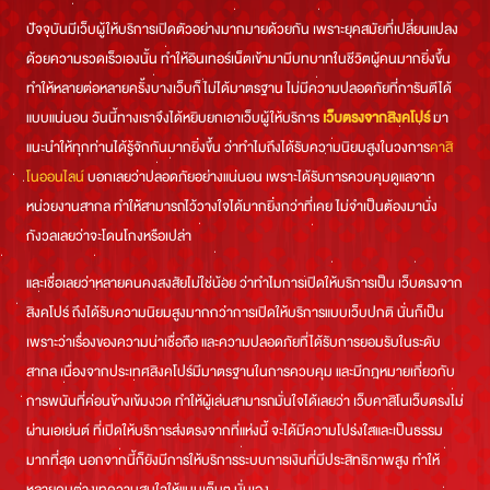
ปัจจุบันมีเว็บผู้ให้บริการเปิดตัวอย่างมากมายด้วยกัน เพราะยุคสมัยที่เปลี่ยนแปลง
ด้วยความรวดเร็วเองนั้น ทำให้อินเทอร์เน็ตเข้ามามีบทบาทในชีวิตผู้คนมากยิ่งขึ้น
ทำให้หลายต่อหลายครั้งบางเว็บก็ไม่ได้มาตรฐาน ไม่มีความปลอดภัยที่การันตีได้
แบบแน่นอน วันนี้ทางเราจึงได้หยิบยกเอาเว็บผู้ให้บริการ
เว็บตรงจากสิงคโปร์
มา
แนะนำให้ทุกท่านได้รู้จักกันมากยิ่งขึ้น ว่าทำไมถึงได้รับความนิยมสูงในวงการ
คาสิ
โนออนไลน์
บอกเลยว่าปลอดภัยอย่างแน่นอน เพราะได้รับการควบคุมดูแลจาก
หน่วยงานสากล ทำให้สามารถไว้วางใจได้มากยิ่งกว่าที่เคย ไม่จำเป็นต้องมานั่ง
กังวลเลยว่าจะโดนโกงหรือเปล่า
และเชื่อเลยว่าหลายคนคงสงสัยไม่ใช่น้อย ว่าทำไมการเปิดให้บริการเป็น เว็บตรงจาก
สิงคโปร์ ถึงได้รับความนิยมสูงมากกว่าการเปิดให้บริการแบบเว็บปกติ นั่นก็เป็น
เพราะว่าเรื่องของความน่าเชื่อถือ และความปลอดภัยที่ได้รับการยอมรับในระดับ
สากล เนื่องจากประเทศสิงคโปร์มีมาตรฐานในการควบคุม และมีกฎหมายเกี่ยวกับ
การพนันที่ค่อนข้างเข้มงวด ทำให้ผู้เล่นสามารถมั่นใจได้เลยว่า เว็บคาสิโนเว็บตรงไม่
ผ่านเอเย่นต์ ที่เปิดให้บริการส่งตรงจากที่แห่งนี้ จะได้มีความโปร่งใสและเป็นธรรม
มากที่สุด นอกจากนี้ก็ยังมีการให้บริการระบบการเงินที่มีประสิทธิภาพสูง ทำให้