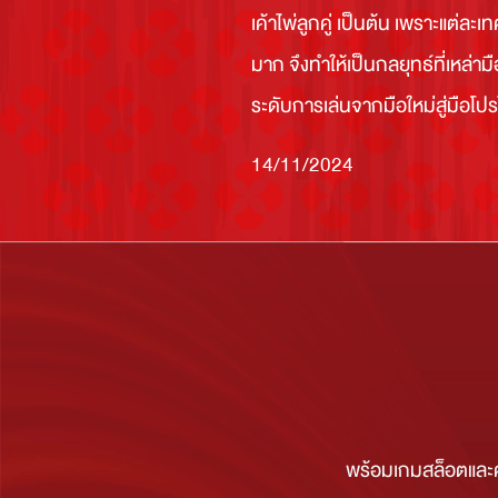
เค้าไพ่ลูกคู่ เป็นต้น เพราะแต่ล
มาก จึงทำให้เป็นกลยุทธ์ที่เหล่า
ระดับการเล่นจากมือใหม่สู่มือโปรไ
14/11/2024
พร้อมเกมสล็อตและคา