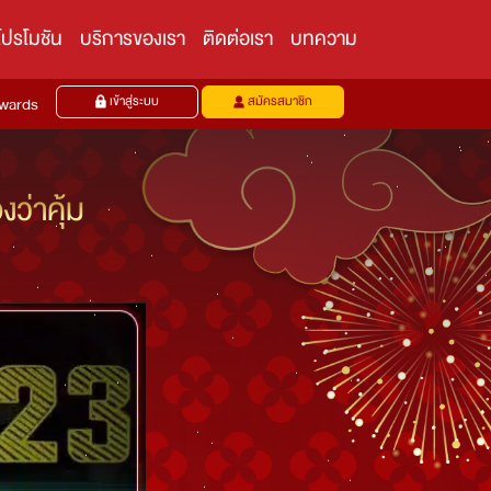
โปรโมชัน
บริการของเรา
ติดต่อเรา
บทความ
wards
เข้าสู่ระบบ
สมัครสมาชิก
งว่าคุ้ม