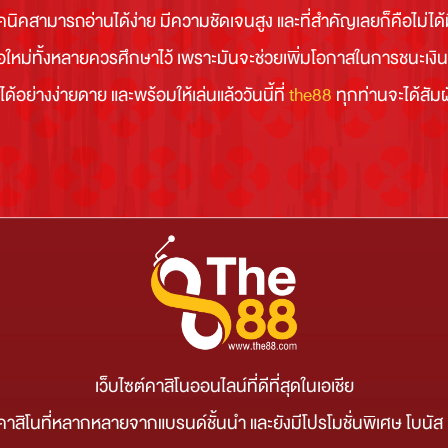
ะเทคนิคสามารถอ่านได้ง่าย มีความชัดเจนสูง และที่สำคัญเลยก็คือไม่ได
มือใหม่ทั้งหลายควรศึกษาไว้ เพราะมันจะช่วยเพิ่มโอกาสในการชนะเงิน
ด้อย่างง่ายดาย และพร้อมให้เล่นแล้ววันนี้ที่
the88
ทุกท่านจะได้สัม
เว็บไซต์คาสิโนออนไลน์ที่ดีที่สุดในเอเชีย
สิโนที่หลากหลายจากแบรนด์ชั้นนำ และยังมีโปรโมชั่นพิเศษ โบนัส