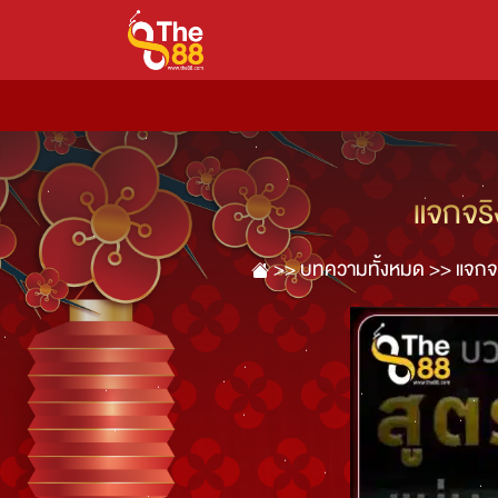
แจกจริง
>>
บทความทั้งหมด >>
แจกจร