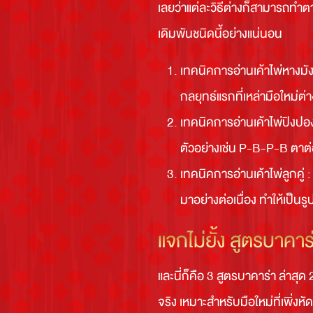
เลยว่าแต่ละวิธีต่างก็สามารถทำต
เดิมพันชนิดนี้อย่างแน่นอน
เทคนิคการอ่านเค้าไพ่หางมัง
กลยุทธ์แรกที่เหล่ามือใหม่ต
เทคนิคการอ่านเค้าไพ่ปิงปอง
ตัวอย่างเช่น P-B-P-B ตาต่อ
เทคนิคการอ่านเค้าไพ่ลูกคู่ 
มาอย่างต่อเนื่อง ทำให้เป็นร
แจกไม่ยั้ง สูตรบาคาร
และนี่ก็คือ 3 สูตรบาคาร่า ล่าสุ
จริง เหมาะสำหรับมือใหม่ที่เพิ่งห