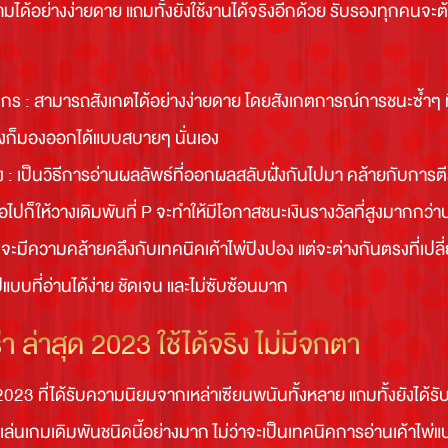
ามได้อย่างง่ายดาย แถมทั้งยังใช้งานได้จริงอีกด้วย รับรองทุกคน
กร : สามารถสังเกตได้อย่างง่ายดาย โดยสังเกตการณ์การชนะซ้ำๆ ที่ฝ
่างก็มองออกได้แบบสบายๆ นั่นเอง
 : เป็นวิธีการอ่านผลลัพธ์ที่ออกผลสลับฝั่งกันไปมา คล้ายกับการตี
ไปก็ให้วางเดิมพันที่ P จะทำให้มีโอกาสชนะเงินรางวัลที่สูงมากกว่า
: จะมีความคล้ายคลึงกับเทคนิคเค้าไพ่ปิงปอง แต่จะต่างกันตรงที่เปลี
ูปแบบที่อ่านได้ง่าย ชัดเจน และไม่ซับซ้อนมาก
่า ล่าสุด 2023 ใช้ได้จริง ไม่มีจกตา
ด 2023 ที่ได้รับความนิยมจากเหล่าเซียนพนันทั้งหลาย แถมทั้งยังได้รั
ัดเล่นเกมเดิมพันชนิดนี้อย่างมาก ไม่ว่าจะเป็นเทคนิคการอ่านเค้าไพ่