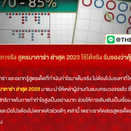
ร่า และอยากรู้สูตรเด็ดที่ทำเงินกำไรมาเต็มจริง ไม่ต้องไปมองหาที่ไ
บาคาร่า ล่าสุด 2023
มาแนะนำให้เหล่าผู้อ่านกันแบบครบวงจรแล้ว ซึ
สิทธิภาพในการทำกำไรสูงเป็นอย่างมาก ช่วยให้การเดิมพันเป็นเรื่
่และมือโปรต้องไม่พลาดตัวช่วยดีๆ เหล่านี้ เพราะเราคัดสรรสูตรเด็
อน