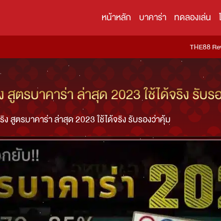
หน้าหลัก
บาคาร่า
ทดลองเล่น
THE88 Re
 สูตรบาคาร่า ล่าสุด 2023 ใช้ได้จริง รับรอ
ิง สูตรบาคาร่า ล่าสุด 2023 ใช้ได้จริง รับรองว่าคุ้ม