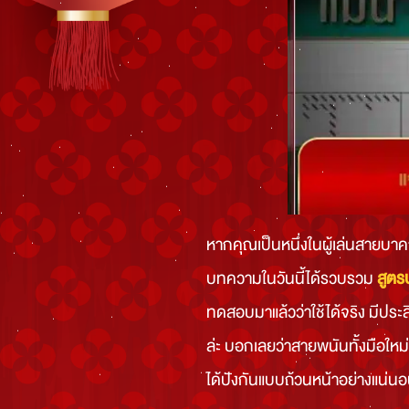
หากคุณเป็นหนึ่งในผู้เล่นสายบาคา
บทความในวันนี้ได้รวบรวม
สูตร
ทดสอบมาแล้วว่าใช้ได้จริง มีประ
ล่ะ บอกเลยว่าสายพนันทั้งมือใหม
ได้ปังกันแบบถ้วนหน้าอย่างแน่น