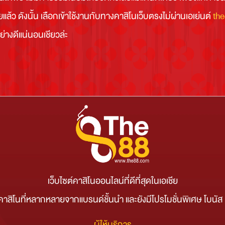
ล้ว ดังนั้น เลือกเข้าใช้งานกับทางคาสิโนเว็บตรงไม่ผ่านเอเย่นต์
th
่างดีแน่นอนเชียวล่ะ
เว็บไซต์คาสิโนออนไลน์ที่ดีที่สุดในเอเชีย
สิโนที่หลากหลายจากแบรนด์ชั้นนำ และยังมีโปรโมชั่นพิเศษ โบนัส
ผู้ให้บริการ