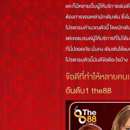
และก็มีหลายเว็บผู้ให้บริการเช่น
ต้องการของเหล่านักเดิมพัน ซึ่งไ
โปรแกรมคำนวณตัวนี้ โดยนักเดิ
แต่เจอแบรนด์ผู้ให้บริการที่ไม่ไ
ที่นี่ปลอดภัย มั่นคง เดิมพันได้แบ
โปรแกรมตัวนี้มันดีข้อดีอะไรบ้าง
ข้อดีที่ทำให้หลายคนเ
อันดับ1 the88