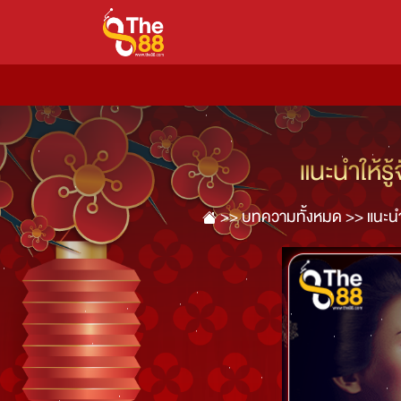
แนะนำให้รู
>>
บทความทั้งหมด >>
แนะนำ