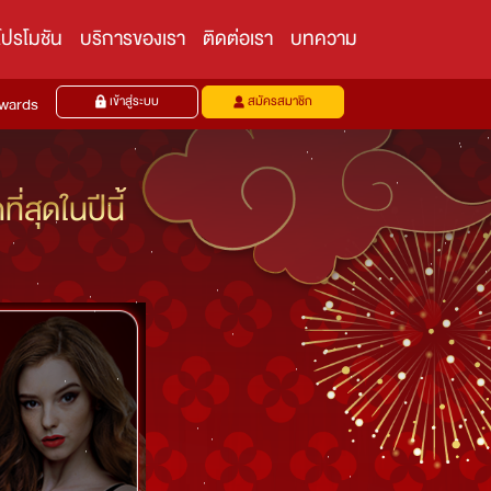
โปรโมชัน
บริการของเรา
ติดต่อเรา
บทความ
wards
เข้าสู่ระบบ
สมัครสมาชิก
่สุดในปีนี้