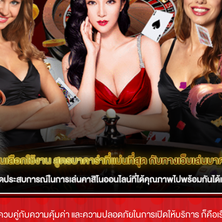
องมีควบคู่กับความคุ้มค่า และความปลอดภัยในการเปิดให้บริการ ก็คือเร