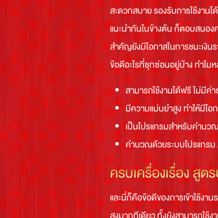
สะดวกสบาย รองรับการใช้งานได้ทุก
แนะนำกันในข้างต้น ก็ตอบสนองความ
สำคัญยังมีโอกาสในการชนะเงินราง
ข้อดีอะไรที่ซุกซ่อนอยู่บ้าง ทำไ
สามารถใช้งานได้ฟรี ไม่มีค่
มีความแม่นยำสูง ทำให้มีโอกา
เป็นโปรแกรมสำหรับคำนวณค่
คำนวณด้วยระบบโปรแกรม AI 
ครบเครื่องเรื่อง สูตรบ
และนี่ก็คือข้อดีของการเข้าใช
สูงมากทีเดียว ทั้งยังสามารถใช้ง