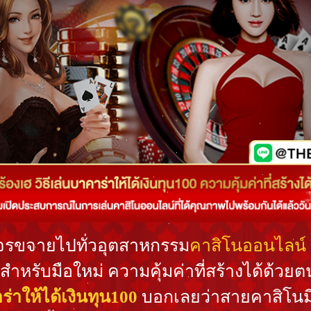
ี่ขจรขจายไปทั่วอุตสาหกรรม
คาสิโนออนไลน์
ำหรับมือใหม่ ความคุ้มค่าที่สร้างได้ด้วยต
ร่าให้ได้เงินทุน100
บอกเลยว่าสายคาสิโนมี