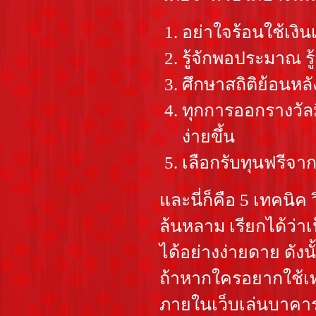
อย่าใจร้อนใช้เงิ
รู้จักพอประมาณ ร
ศึกษาสถิติย้อนหลั
ทุกการออกรางวัลม
ง่ายขึ้น
เลือกรับทุนฟรีจ
และนี่ก็คือ 5 เทคนิค
ล้นหลาม เรียกได้ว่าเ
ได้อย่างง่ายดาย ดัง
ถ้าหากใครอยากใช้เทคน
ภายในเว็บเล่นบาคาร่