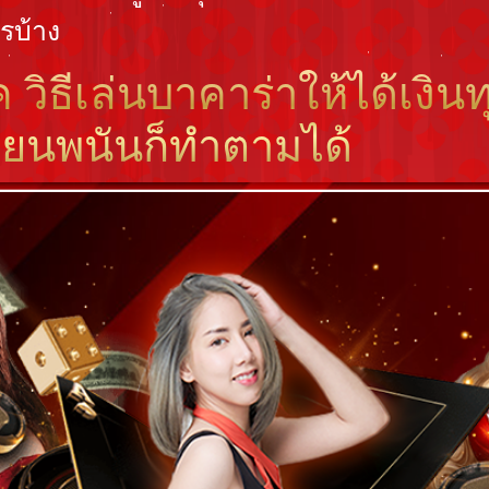
ไรบ้าง
 วิธีเล่นบาคาร่าให้ได้เงิ
ซียนพนันก็ทำตามได้