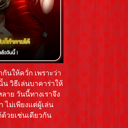
กันให้ควั่ก เพราะว่า
้น วิธีเล่นบาคาร่าให้
หลาย วันนี้ทางเราจึง
่เพียงแต่ผู้เล่น
้ด้วยเช่นเดียวกัน