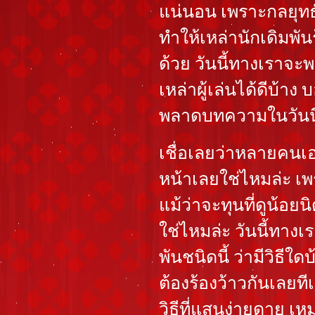
แน่นอน เพราะกลยุทธ์เ
ทำให้เหล่านักเดิมพั
ด้วย วันนี้ทางเราจะ
เหล่าผู้เล่นได้ดีบ้
พลาดบทความในวันนี
เชื่อเลยว่าหลายคนเอ
หน้าเลยใช่ไหมล่ะ เพร
แม้ว่าจะทุนที่ดูน้อยน
ใช่ไหมล่ะ วันนี้ทาง
พันชนิดนี้ ว่ามีวิธี
ต้องร้องว้าวกันเลยทีเ
วิธีที่แสนง่ายดาย เห