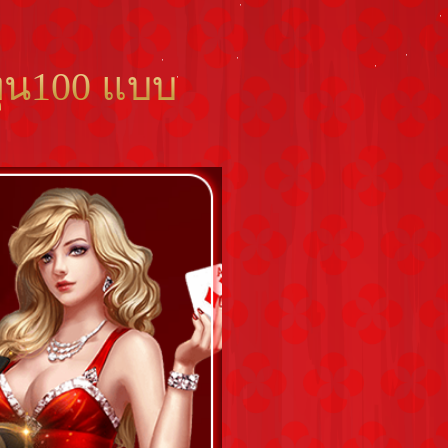
นทุน100 แบบ