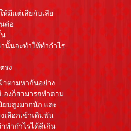
้มีแต่เสียกับเสีย
นต่อ
้น
ล่านั้นจะทำให้ทำกำไร
บตรง
นเฝ้าตามหากันอย่าง
ใหม่เองก็สามารถทำตาม
มนิยมสูงมากนัก และ
งเลือกเข้าเดิมพัน
ว่าทำกำไรได้ดีเกิน