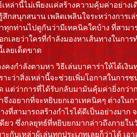
หล่านี้ไม่เพียงแค่สร้างความคุ้มค่าอย่างเดี
นรู้สึกสนุกสนาน เพลิดเพลินใจระหว่างการเล
พาทุกท่านไปดูกันว่ามีเทคนิคใดบ้าง ที่สามา
าง บอกเลยว่าใครที่กำลังมองหาเส้นทางในการ
้เลยเด็ดขาด
งคงกำลังตามหา วิธีเล่นบาคาร่าให้ได้เงินท
าะว่าสิ่งเหล่านี้จะช่วยเพิ่มโอกาสในการชนะ
ิด แต่ว่าการที่ได้รับกลับมามันคุ้มค่ายิ่งกว
เราจึงอยากที่จะหยิบยกเอาเทคนิคๆ ต่างในกา
ใดบ้างที่สามารถสร้างกำไรได้ดีเป็นอย่างมา
ดียว ซึ่งกลยุทธ์ที่หยิบยกมากล่าวถึงภายในวัน
มาะกับเหล่าผู้เล่นทุกประเภทเลยก็ว่าได้ เอาล