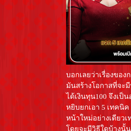
บอกเลยว่าเรื่องของกา
มันสร้างโอกาสที่จะมี
ได้เงินทุน100 จึงเป็
หยิบยกเอา 5 เทคนิค
หน้าใหม่อย่างเดียวเท
โดยจะมีวิธีใดบ้างนั้