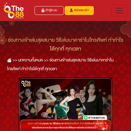
เข้าสู่ระบบ
สมัครสมาชิก
ช่องทางเข้าเล่นสุดสบาย วิธีเล่นบาคาร่าในโทรศัพท์ ทำกำไร
ได้ทุกที่ ทุกเวลา
>>
บทความทั้งหมด >>
ช่องทางเข้าเล่นสุดสบาย วิธีเล่นบาคาร่าใน
โทรศัพท์ ทำกำไรได้ทุกที่ ทุกเวลา