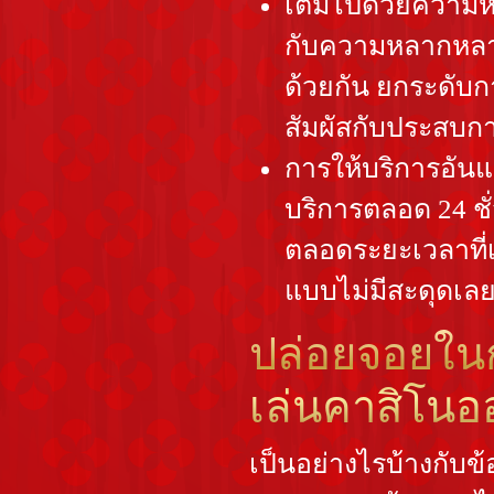
เต็มไปด้วยความห
กับความหลากหลาย
ด้วยกัน ยกระดับก
สัมผัสกับประสบก
การให้บริการอันแ
บริการตลอด 24 ชั
ตลอดระยะเวลาที่
แบบไม่มีสะดุดเลย
ปล่อยจอยในก
เล่นคาสิโนออ
เป็นอย่างไรบ้างกับข