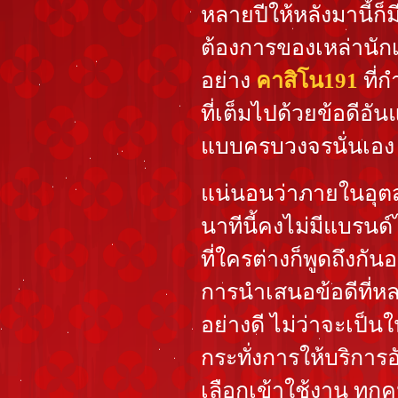
หลายปีให้หลังมานี้ก็
ต้องการของเหล่านักเ
อย่าง
คาสิโน191
ที่
ที่เต็มไปด้วยข้อดี
แบบครบวงจรนั่นเอง
แน่นอนว่าภายในอุตสา
นาทีนี้คงไม่มีแบรนด์
ที่ใครต่างก็พูดถึงกั
การนำเสนอข้อดีที่ห
อย่างดี ไม่ว่าจะเป
กระทั่งการให้บริการ
เลือกเข้าใช้งาน ทุกค