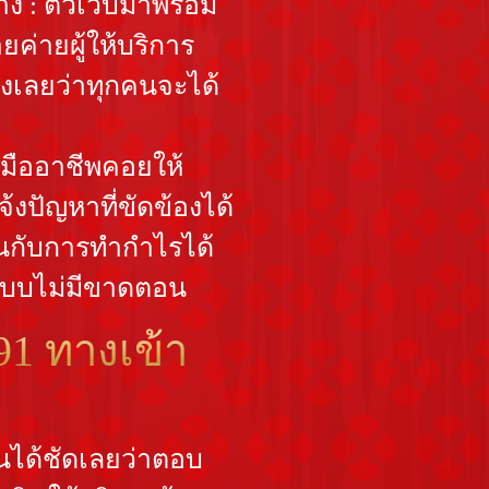
 : ตัวเว็บมาพร้อม
่ายผู้ให้บริการ
องเลยว่าทุกคนจะได้
านมืออาชีพคอยให้
งปัญหาที่ขัดข้องได้
นกับการทำกำไรได้
ณูแบบไม่มีขาดตอน
1 ทางเข้า
็นได้ชัดเลยว่าตอบ