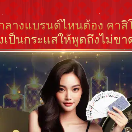
กลางแบรนด์ไหนต้อง คาสิโ
ลังเป็นกระแสให้พูดถึงไม่ข