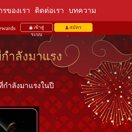
การของเรา
ติดต่อเรา
บทความ
ewards
เข้าสู่
สมัคร
ระบบ
สมาชิก
ี่กำลังมาแรง
ที่กำลังมาแรงในปี