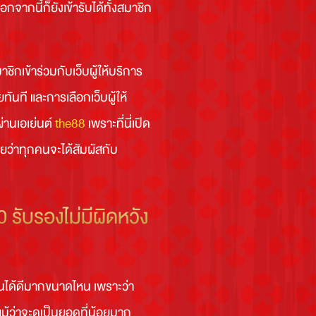
จากนี้ก็ยังเข้ารับได้ทั้งสมาชิก
ิกเข้าร่วมกับเว็บผู้ให้บริการ
ันที และการเลือกเว็บผู้ให้
ผ่านเอเย่นต์
the88
เพราะที่นี่เปิด
ลยว่าทุกคนจะได้สัมผัสกับ
 รับรองไม่มีผิดหวัง
ล่นได้ดีมากขนาดไหน เพราะว่า
้ว่าจะดูเป็นยอดที่น้อยมาก