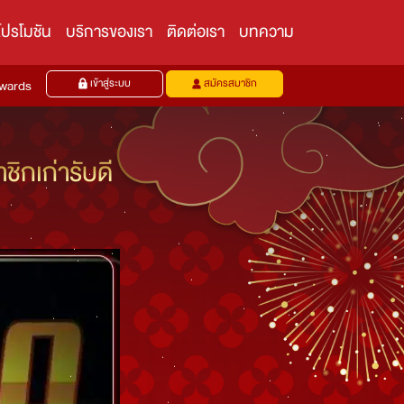
โปรโมชัน
บริการของเรา
ติดต่อเรา
บทความ
wards
เข้าสู่ระบบ
สมัครสมาชิก
ชิกเก่ารับดี