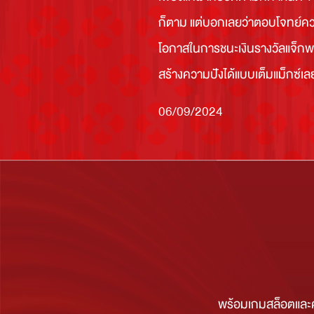
ก็ตาม แต่บอกเลยว่าตอบโจทย์ความคุ
โอกาสในการชนะเงินรางวัลแจ็กพอตไ
สร้างความปังได้แบบเต็มแม็กซ์เลย
06/09/2024
พร้อมเกมสล็อตและคา