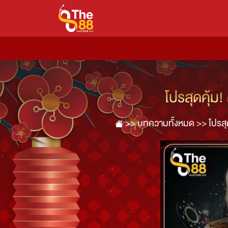
โปรสุดคุ้ม!
>>
บทความทั้งหมด >>
โปรสุ