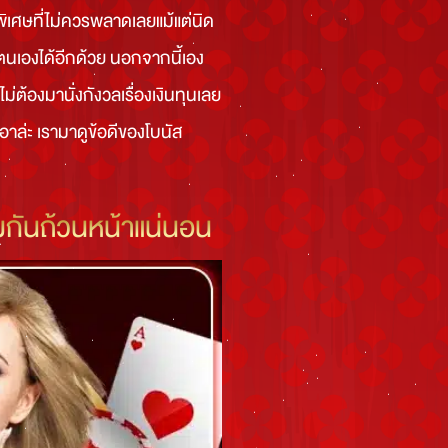
พิเศษที่ไม่ควรพลาดเลยแม้แต่นิด
บตนเองได้อีกด้วย นอกจากนี้เอง
ม่ต้องมานั่งกังวลเรื่องเงินทุนเลย
เอาล่ะ เรามาดูข้อดีของโบนัส
้มกันถ้วนหน้าแน่นอน